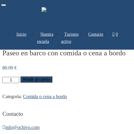
Toggle
navigation
Inicio
Nuestra
Turismo
Contacto
0 artículos
escuela
activo
Paseo en barco con comida o cena a bordo
80.00
€
Añadir al carrito
Categoría:
Comida o cena a bordo
Contacto
info@ochivo.com