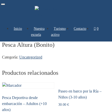
Toggle
navigation
Inicio
Nuestra
Turismo
Contacto
0 artículos
escuela
activo
Pesca Altura (Bonito)
Categoría:
Uncategorized
Productos relacionados
Paseo en barco por la Ría –
Niños (3-10 años)
Pesca Deportiva desde
embarcación – Adultos (+10
30.00
€
años)