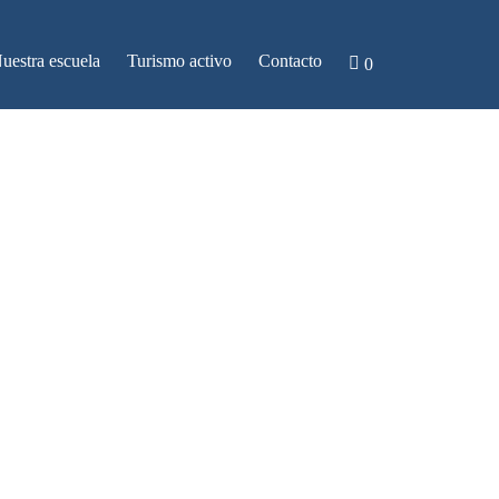
uestra escuela
Turismo activo
Contacto
0 artículos