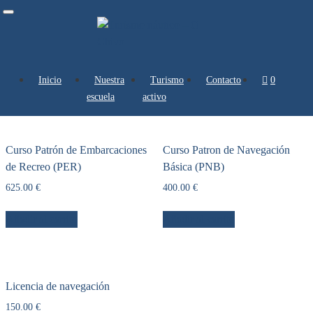
Toggle
navigation
Inicio
Nuestra
Turismo
Contacto
0 artículos
Escuela
escuela
activo
Mostrando los 3 resultados
Curso Patrón de Embarcaciones
Curso Patron de Navegación
de Recreo (PER)
Básica (PNB)
625.00
€
400.00
€
Añadir al carrito
Añadir al carrito
Licencia de navegación
150.00
€