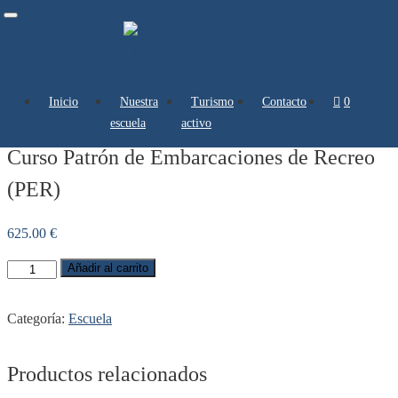
Toggle
navigation
Inicio
Nuestra
Turismo
Contacto
0 artículos
escuela
activo
Curso Patrón de Embarcaciones de Recreo
(PER)
625.00
€
Añadir al carrito
Categoría:
Escuela
Productos relacionados