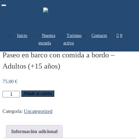
Toggle
navigation
Inicio
Nuestra
Turismo
Contacto
0 artículos
escuela
activo
Paseo en barco con comida a bordo –
Adultos (+15 años)
75.00
€
Añadir al carrito
Categoría:
Uncategorized
Información adicional