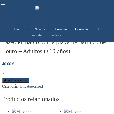
Toggle
navigation
Inicio
Nuestra
Turismo
Contacto
0 artículos
escuela
activo
Paseo en barco por la playa de San Fco de
Louro – Adultos (+10 años)
40.00
€
Añadir al carrito
Categoría:
Uncategorized
Productos relacionados