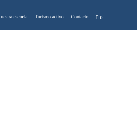
uestra escuela
Turismo activo
Contacto
0 artículos
PADDLE
 Y