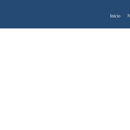
Inicio
N
KAYAKS Y 
DE KAYAKS
URF