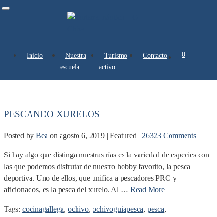
Toggle
navigation
0 artículos
Inicio
Nuestra
Turismo
Contacto
Recetas
escuela
activo
PESCANDO XURELOS
Posted by
Bea
on
agosto 6, 2019
| Featured
|
26323 Comments
Si hay algo que distinga nuestras rías es la variedad de especies con
las que podemos disfrutar de nuestro hobby favorito, la pesca
deportiva. Uno de ellos, que unifica a pescadores PRO y
aficionados, es la pesca del xurelo. Al …
Read More
Tags:
cocinagallega
,
ochivo
,
ochivoguiapesca
,
pesca
,