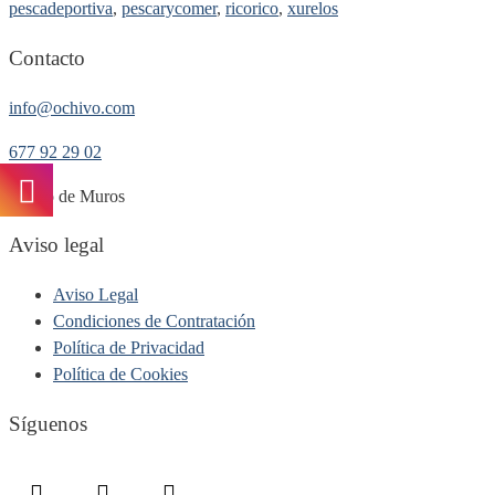
pescadeportiva
,
pescarycomer
,
ricorico
,
xurelos
Contacto
info@ochivo.com
677 92 29 02
Puerto de Muros
Aviso legal
Aviso Legal
Condiciones de Contratación
Política de Privacidad
Política de Cookies
Síguenos