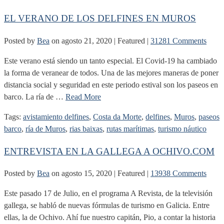
EL VERANO DE LOS DELFINES EN MUROS
Posted by
Bea
on
agosto 21, 2020
| Featured
|
31281 Comments
Este verano está siendo un tanto especial. El Covid-19 ha cambiado
la forma de veranear de todos. Una de las mejores maneras de poner
distancia social y seguridad en este periodo estival son los paseos en
barco. La ría de …
Read More
Tags:
avistamiento delfines
,
Costa da Morte
,
delfines
,
Muros
,
paseos
barco
,
ría de Muros
,
rias baixas
,
rutas marítimas
,
turismo náutico
ENTREVISTA EN LA GALLEGA A OCHIVO.COM
Posted by
Bea
on
agosto 15, 2020
| Featured
|
13938 Comments
Este pasado 17 de Julio, en el programa A Revista, de la televisión
gallega, se habló de nuevas fórmulas de turismo en Galicia. Entre
ellas, la de Ochivo. Ahí fue nuestro capitán, Pio, a contar la historia