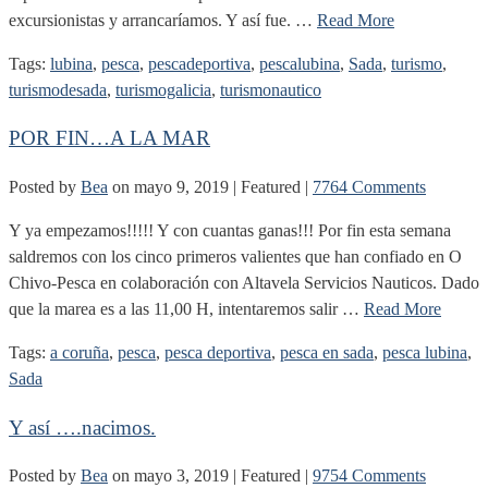
excursionistas y arrancaríamos. Y así fue. …
Read More
Tags:
lubina
,
pesca
,
pescadeportiva
,
pescalubina
,
Sada
,
turismo
,
turismodesada
,
turismogalicia
,
turismonautico
POR FIN…A LA MAR
Posted by
Bea
on
mayo 9, 2019
| Featured
|
7764 Comments
Y ya empezamos!!!!! Y con cuantas ganas!!! Por fin esta semana
saldremos con los cinco primeros valientes que han confiado en O
Chivo-Pesca en colaboración con Altavela Servicios Nauticos. Dado
que la marea es a las 11,00 H, intentaremos salir …
Read More
Tags:
a coruña
,
pesca
,
pesca deportiva
,
pesca en sada
,
pesca lubina
,
Sada
Y así ….nacimos.
Posted by
Bea
on
mayo 3, 2019
| Featured
|
9754 Comments