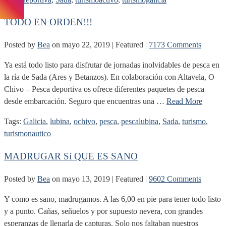
TODO EN ORDEN!!!
Posted by
Bea
on
mayo 22, 2019
| Featured
|
7173 Comments
Ya está todo listo para disfrutar de jornadas inolvidables de pesca en
la ría de Sada (Ares y Betanzos). En colaboración con Altavela, O
Chivo – Pesca deportiva os ofrece diferentes paquetes de pesca
desde embarcación. Seguro que encuentras una …
Read More
Tags:
Galicia
,
lubina
,
ochivo
,
pesca
,
pescalubina
,
Sada
,
turismo
,
turismonautico
MADRUGAR Sí QUE ES SANO
Posted by
Bea
on
mayo 13, 2019
| Featured
|
9602 Comments
Y como es sano, madrugamos. A las 6,00 en pie para tener todo listo
y a punto. Cañas, señuelos y por supuesto nevera, con grandes
esperanzas de llenarla de capturas. Solo nos faltaban nuestros