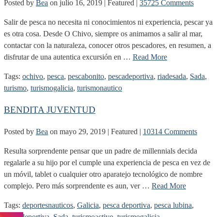
Posted by
Bea
on
julio 16, 2019
| Featured
|
35725 Comments
Salir de pesca no necesita ni conocimientos ni experiencia, pescar ya
es otra cosa. Desde O Chivo, siempre os animamos a salir al mar,
contactar con la naturaleza, conocer otros pescadores, en resumen, a
disfrutar de una autentica excursión en …
Read More
Tags:
ochivo
,
pesca
,
pescabonito
,
pescadeportiva
,
riadesada
,
Sada
,
turismo
,
turismogalicia
,
turismonautico
BENDITA JUVENTUD
Posted by
Bea
on
mayo 29, 2019
| Featured
|
10314 Comments
Resulta sorprendente pensar que un padre de millennials decida
regalarle a su hijo por el cumple una experiencia de pesca en vez de
un móvil, tablet o cualquier otro aparatejo tecnológico de nombre
complejo. Pero más sorprendente es aun, ver …
Read More
Tags:
deportesnauticos
,
Galicia
,
pesca deportiva
,
pesca lubina
,
pescadeportiva
,
Sada
,
turismoactivo
,
turismogalicia