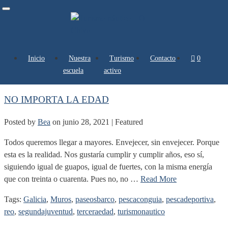
Toggle
navigation
Inicio
Nuestra
Turismo
Contacto
0 artículos
Author Archives: Bea
escuela
activo
NO IMPORTA LA EDAD
Posted by
Bea
on
junio 28, 2021
| Featured
Todos queremos llegar a mayores. Envejecer, sin envejecer. Porque
esta es la realidad. Nos gustaría cumplir y cumplir años, eso sí,
siguiendo igual de guapos, igual de fuertes, con la misma energía
que con treinta o cuarenta. Pues no, no …
Read More
Tags:
Galicia
,
Muros
,
paseosbarco
,
pescaconguia
,
pescadeportiva
,
reo
,
segundajuventud
,
terceraedad
,
turismonautico