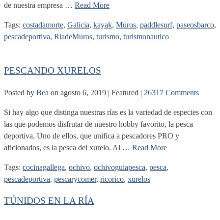
de nuestra empresa …
Read More
Tags:
costadamorte
,
Galicia
,
kayak
,
Muros
,
paddlesurf
,
paseosbarco
,
pescadeportiva
,
RiadeMuros
,
turismo
,
turismonautico
PESCANDO XURELOS
Posted by
Bea
on
agosto 6, 2019
| Featured
|
26317 Comments
Si hay algo que distinga nuestras rías es la variedad de especies con
las que podemos disfrutar de nuestro hobby favorito, la pesca
deportiva. Uno de ellos, que unifica a pescadores PRO y
aficionados, es la pesca del xurelo. Al …
Read More
Tags:
cocinagallega
,
ochivo
,
ochivoguiapesca
,
pesca
,
pescadeportiva
,
pescarycomer
,
ricorico
,
xurelos
TÚNIDOS EN LA RÍA