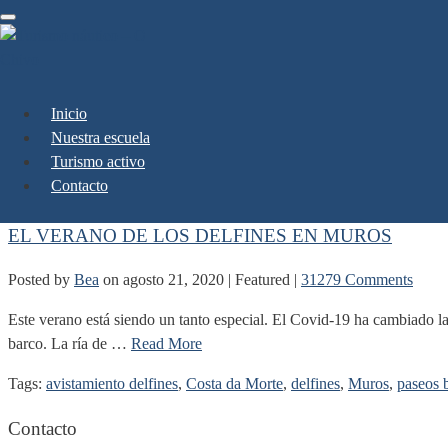
Toggle
navigation
Inicio
rias baixas
Nuestra escuela
Turismo activo
Contacto
EL VERANO DE LOS DELFINES EN MUROS
Posted by
Bea
on
agosto 21, 2020
| Featured
|
31279 Comments
Este verano está siendo un tanto especial. El Covid-19 ha cambiado la
barco. La ría de …
Read More
Tags:
avistamiento delfines
,
Costa da Morte
,
delfines
,
Muros
,
paseos 
Contacto