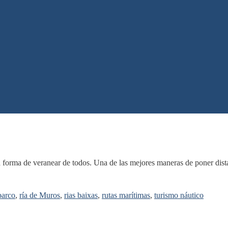
 forma de veranear de todos. Una de las mejores maneras de poner distan
barco
,
ría de Muros
,
rias baixas
,
rutas marítimas
,
turismo náutico