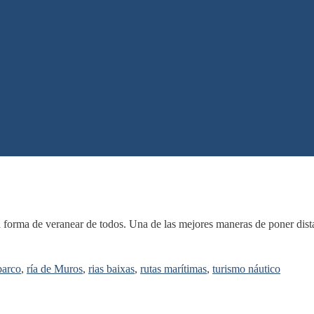
 forma de veranear de todos. Una de las mejores maneras de poner distan
barco
,
ría de Muros
,
rias baixas
,
rutas marítimas
,
turismo náutico