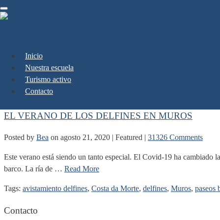
Toggle
navigation
Inicio
avistamiento delfines
Nuestra escuela
Turismo activo
Contacto
EL VERANO DE LOS DELFINES EN MUROS
Posted by
Bea
on
agosto 21, 2020
| Featured
|
31326 Comments
Este verano está siendo un tanto especial. El Covid-19 ha cambiado la
barco. La ría de …
Read More
Tags:
avistamiento delfines
,
Costa da Morte
,
delfines
,
Muros
,
paseos 
Contacto