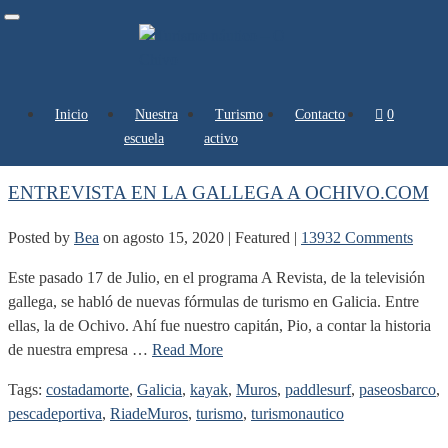
Toggle
navigation
Inicio
Nuestra
Turismo
Contacto
0 artículos
kayak
escuela
activo
ENTREVISTA EN LA GALLEGA A OCHIVO.COM
Posted by
Bea
on
agosto 15, 2020
| Featured
|
13932 Comments
Este pasado 17 de Julio, en el programa A Revista, de la televisión
gallega, se habló de nuevas fórmulas de turismo en Galicia. Entre
ellas, la de Ochivo. Ahí fue nuestro capitán, Pio, a contar la historia
de nuestra empresa …
Read More
Tags:
costadamorte
,
Galicia
,
kayak
,
Muros
,
paddlesurf
,
paseosbarco
,
pescadeportiva
,
RiadeMuros
,
turismo
,
turismonautico